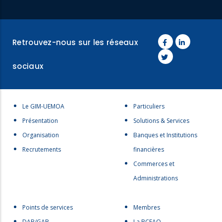
Retrouvez-nous sur les réseaux
sociaux
Menu
Menu
Le GIM-UEMOA
Particuliers
footer
footer
Présentation
Solutions & Services
1
2
Organisation
Banques et Institutions
Recrutements
financières
Commerces et
Administrations
Menu
menu
Points de services
Membres
footer
footer
DAB/GAB
La BCEAO