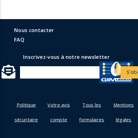
menu
Menu
Nous contacter
formulaires
faq
FAQ
Inscrivez-vous à notre newsletter
Politique
Votre avis
Tous les
Mentions
sécuritaire
compte
formulaires
légales