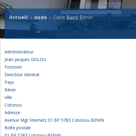
Accueil
node
Coris Bank Bénin
Fil
d'Ariane
Administrateur
Jean-Jacques GOLOU
Fonction
Directeur Général
Pays
Bénin
Ville
Cotonou
Adresse
Avenue Mgr Steimetz 01 BP 5783 Cotonou-BENIN
Boîte postale
01 BP 5783 Cotonou-BENIN