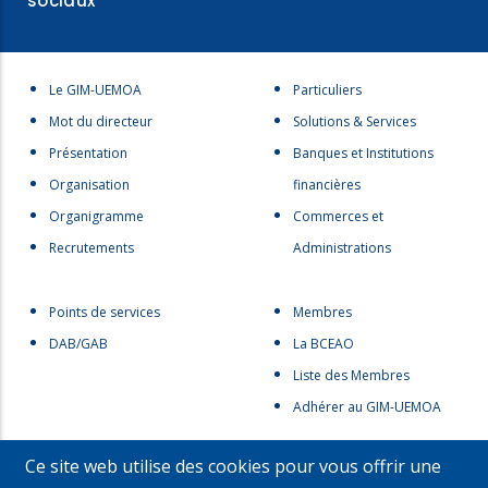
sociaux
Menu
Menu
Le GIM-UEMOA
Particuliers
footer
footer
Mot du directeur
Solutions & Services
1
2
Présentation
Banques et Institutions
Organisation
financières
Organigramme
Commerces et
Recrutements
Administrations
Menu
menu
Points de services
Membres
footer
footer
DAB/GAB
La BCEAO
3
4
Liste des Membres
Adhérer au GIM-UEMOA
Menu
Menu
Ce site web utilise des cookies pour vous offrir une
Partenaires
Actualités