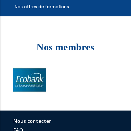
Nos offres de formations
Nos membres
menu
Menu
Nous contacter
formulaires
faq
FAQ