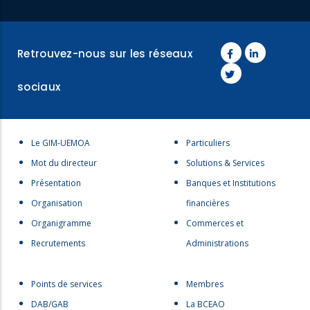
Retrouvez-nous sur les réseaux
sociaux
Menu
Menu
Le GIM-UEMOA
Particuliers
footer
footer
Mot du directeur
Solutions & Services
1
2
Présentation
Banques et Institutions
Organisation
financières
Organigramme
Commerces et
Recrutements
Administrations
Menu
menu
Points de services
Membres
footer
footer
DAB/GAB
La BCEAO