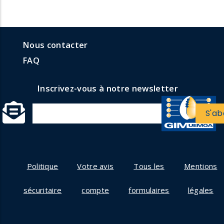
menu
Menu
Nous contacter
formulaires
faq
FAQ
Inscrivez-vous à notre newsletter
Politique
Votre avis
Tous les
Mentions
sécuritaire
compte
formulaires
légales