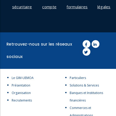
sécuritaire
compte
formulaires
légales
Retrouvez-nous sur les réseaux
sociaux
Menu
Menu
Le GIM-UEMOA
Particuliers
footer
footer
Présentation
Solutions & Services
1
2
Organisation
Banques et Institutions
Recrutements
financières
Commerces et
Administrations