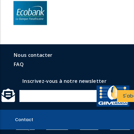
menu
Menu
Nous contacter
formulaires
faq
FAQ
Inscrivez-vous à notre newsletter
Contact
Politique
Votre avis
Tous les
Mentions