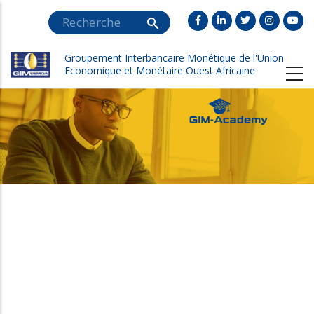
Aller
Search
au
contenu
Groupement Interbancaire Monétique de l'Union
principal
Economique et Monétaire Ouest Africaine