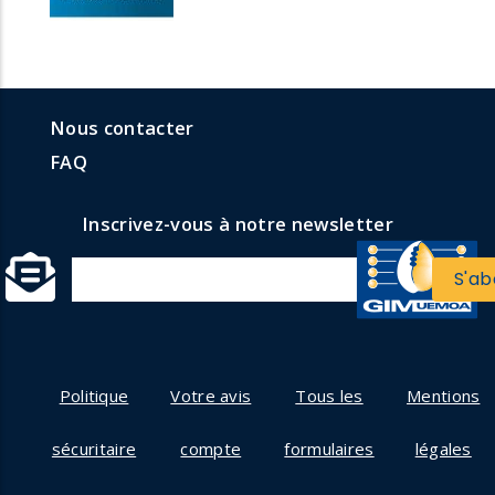
menu
Menu
Nous contacter
formulaires
faq
FAQ
Inscrivez-vous à notre newsletter
Politique
Votre avis
Tous les
Mentions
sécuritaire
compte
formulaires
légales