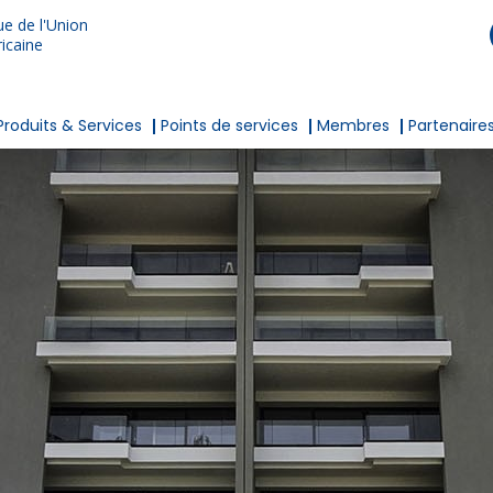
e de l'Union
icaine
Produits & Services
Points de services
Membres
Partenaire