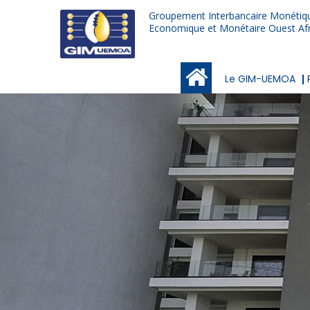
Aller
Groupement Interbancaire Monétiqu
au
Economique et Monétaire Ouest Afr
contenu
principal
Main
Le GIM-UEMOA
navigation