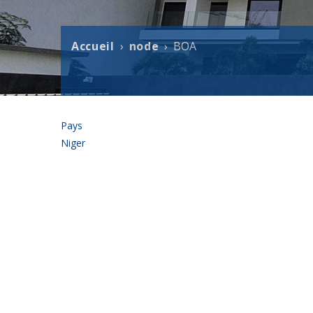
Accueil
node
BOA
Fil
d'Ariane
Pays
Niger