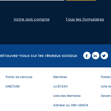
Votre avis compte
Tous les formulaires
Retrouvez-nous sur les réseaux sociaux
Menu
menu
Men
Points de services
Membres
Parten
footer
footer
foot
3
4
5
DAB/GAB
La BCEAO
Liste 
Liste des Membres
Deveni
Adhérer au GIM-UEMOA