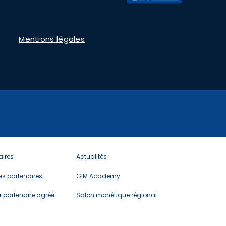
Mentions légales
u
Menu
aires
Actualités
er
footer
6
des partenaires
GIM Academy
r partenaire agréé
Salon monétique régional