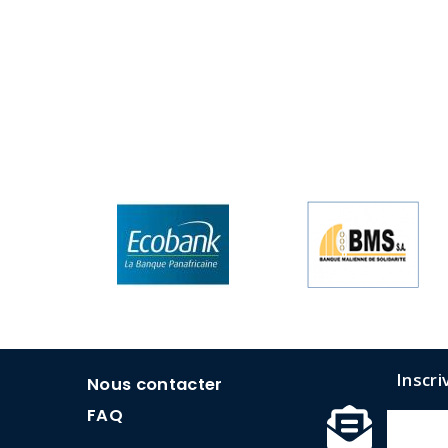
menu
Inscri
Nous contacter
faq
FAQ