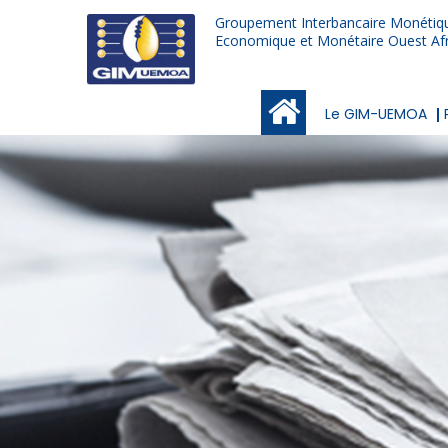
Aller
Groupement Interbancaire Monétiqu
au
Economique et Monétaire Ouest Afr
contenu
principal
Main
Le GIM-UEMOA
navigation