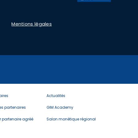
Mentions légales
u
Menu
aires
Actualités
er
footer
6
des partenaires
GIM Academy
r partenaire agréé
Salon monétique régional