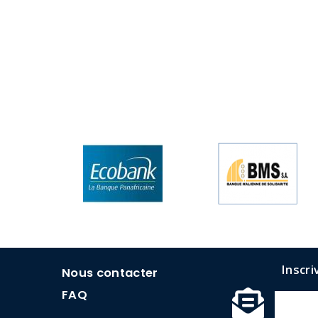
menu
Inscri
Nous contacter
faq
FAQ