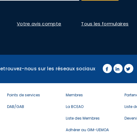
Votre avis compte
Tous les formulaires
Retrouvez-nous sur les réseaux sociaux
Menu
menu
Men
Points de services
Membres
Parten
footer
footer
foot
3
4
5
DAB/GAB
La BCEAO
Liste 
Liste des Membres
Deveni
Adhérer au GIM-UEMOA