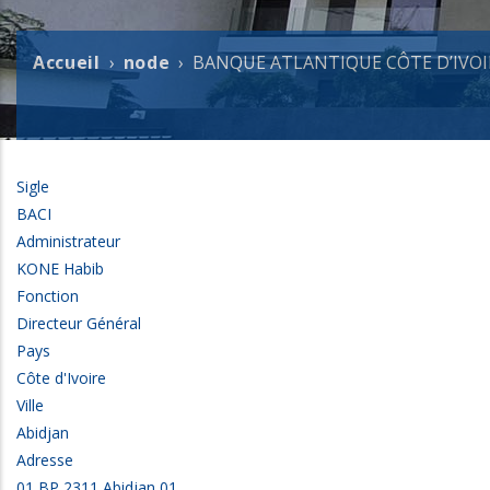
Accueil
node
BANQUE ATLANTIQUE CÔTE D’IVOI
Fil
d'Ariane
Sigle
BACI
Administrateur
KONE Habib
Fonction
Directeur Général
Pays
Côte d'Ivoire
Ville
Abidjan
Adresse
01 BP 2311 Abidjan 01