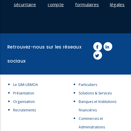
sécuritaire
compte
formulaires
légales
Retrouvez-nous sur les réseaux
sociaux
Menu
Menu
Le GIM-UEMOA
Particuliers
footer
footer
Présentation
Solutions & Services
1
2
Organisation
Banques et Institutions
Recrutements
financières
Commerces et
Administrations