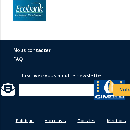
menu
Menu
Nous contacter
formulaires
faq
FAQ
Inscrivez-vous à notre newsletter
Politique
Votre avis
Tous les
Mentions