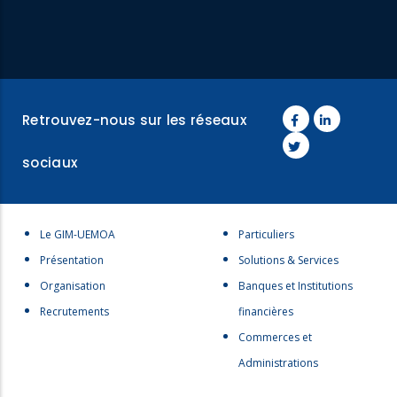
Retrouvez-nous sur les réseaux
sociaux
Menu
Menu
Le GIM-UEMOA
Particuliers
footer
footer
Présentation
Solutions & Services
1
2
Organisation
Banques et Institutions
Recrutements
financières
Commerces et
Administrations