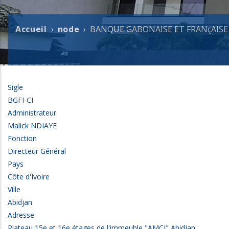
Accueil
node
BANQUE GABONAISE ET FRANçAISE
Fil
d'Ariane
Sigle
BGFI-CI
Administrateur
Malick NDIAYE
Fonction
Directeur Général
Pays
Côte d'Ivoire
Ville
Abidjan
Adresse
Plateau 15e et 16e étages de l'immeuble "AMCI" Abidjan