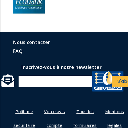
menu
Menu
Nous contacter
formulaires
faq
FAQ
Inscrivez-vous à notre newsletter
Politique
Votre avis
Tous les
Mentions
sécuritaire
compte
formulaires
légales