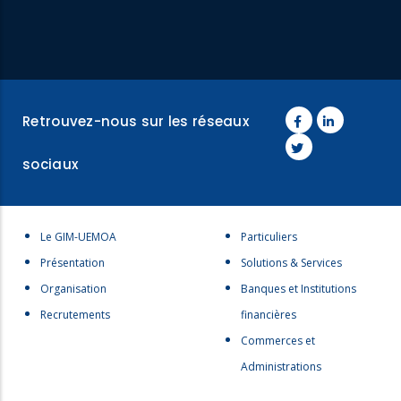
Retrouvez-nous sur les réseaux
sociaux
Menu
Menu
Le GIM-UEMOA
Particuliers
footer
footer
Présentation
Solutions & Services
1
2
Organisation
Banques et Institutions
Recrutements
financières
Commerces et
Administrations