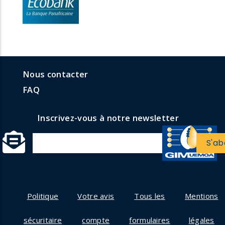
menu
Menu
Nous contacter
formulaires
faq
FAQ
Inscrivez-vous à notre newsletter
Politique
Votre avis
Tous les
Mentions
sécuritaire
compte
formulaires
légales