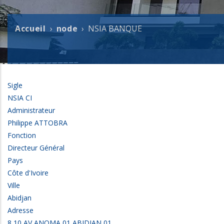
Accueil
node
NSIA BANQUE
Fil
d'Ariane
Sigle
NSIA CI
Administrateur
Philippe ATTOBRA
Fonction
Directeur Général
Pays
Côte d'Ivoire
Ville
Abidjan
Adresse
8 10 AV ANOMA 01 ABIDJAN 01