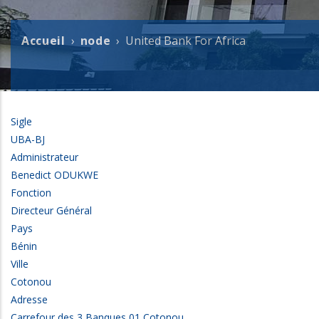
Accueil
node
United Bank For Africa
Fil
d'Ariane
Sigle
UBA-BJ
Administrateur
Benedict ODUKWE
Fonction
Directeur Général
Pays
Bénin
Ville
Cotonou
Adresse
Carrefour des 3 Banques 01 Cotonou