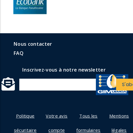
menu
Menu
Nous contacter
formulaires
faq
FAQ
Inscrivez-vous à notre newsletter
Politique
Votre avis
Tous les
Mentions
sécuritaire
compte
formulaires
légales