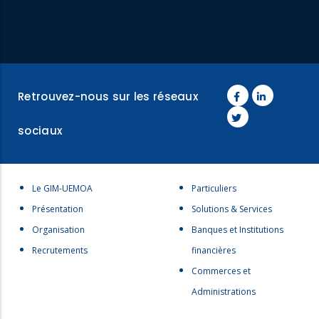
Retrouvez-nous sur les réseaux
sociaux
Menu
Menu
Le GIM-UEMOA
Particuliers
footer
footer
Présentation
Solutions & Services
1
2
Organisation
Banques et Institutions
Recrutements
financières
Commerces et
Administrations