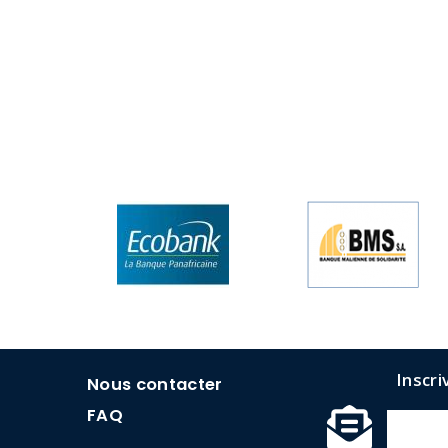
menu
Inscri
Nous contacter
faq
FAQ