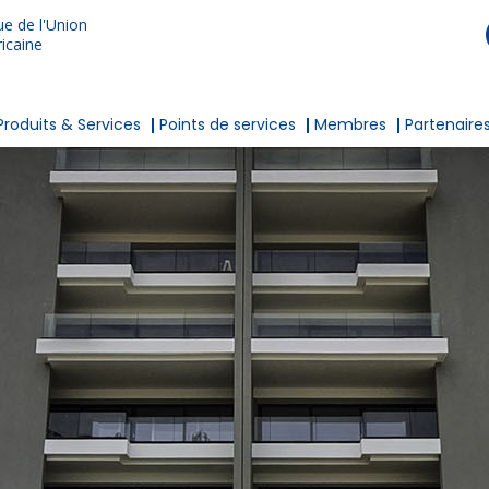
e de l'Union
icaine
Produits & Services
Points de services
Membres
Partenaire