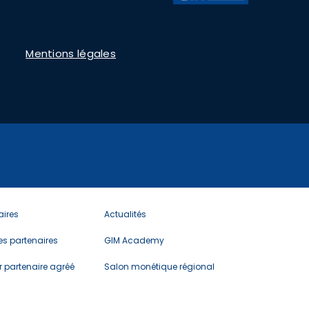
Mentions légales
u
Menu
aires
Actualités
er
footer
6
des partenaires
GIM Academy
r partenaire agréé
Salon monétique régional