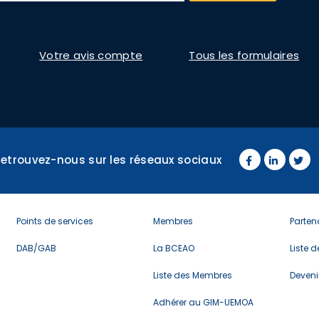
Votre avis compte
Tous les formulaires
Retrouvez-nous sur les réseaux sociaux
Menu
menu
Men
Points de services
Membres
Parten
footer
footer
foot
3
4
5
DAB/GAB
La BCEAO
Liste 
Liste des Membres
Deveni
Adhérer au GIM-UEMOA