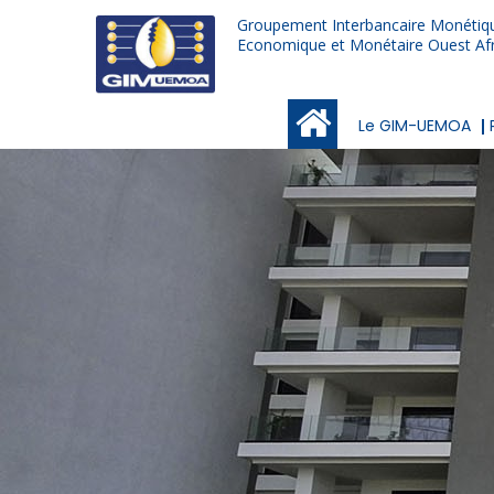
Aller
Groupement Interbancaire Monétiqu
au
Economique et Monétaire Ouest Afr
contenu
principal
Main
Le GIM-UEMOA
navigation