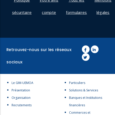
Politique
Votre avis
Tous les
Mentions
sécuritaire
compte
formulaires
légales
Retrouvez-nous sur les réseaux
sociaux
Menu
Menu
Le GIM-UEMOA
Particuliers
footer
footer
Présentation
Solutions & Services
1
2
Organisation
Banques et Institutions
Recrutements
financières
Commerces et