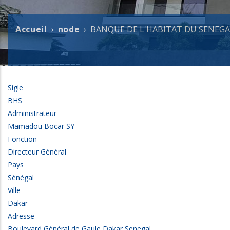
Accueil
node
BANQUE DE L'HABITAT DU SENEGA
Fil
d'Ariane
Sigle
BHS
Administrateur
Mamadou Bocar SY
Fonction
Directeur Général
Pays
Sénégal
Ville
Dakar
Adresse
Boulevard Général de Gaule Dakar Senegal