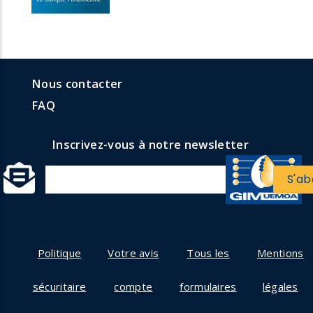
menu
Menu
Nous contacter
formulaires
faq
FAQ
Inscrivez-vous à notre newsletter
Politique
Votre avis
Tous les
Mentions
sécuritaire
compte
formulaires
légales