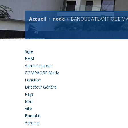
Accueil
node
BANQUE ATLANTIQUE MA
Fil
d'Ariane
Sigle
BAM
Administrateur
COMPAORE Mady
Fonction
Directeur Général
Pays
Mali
Ville
Bamako
Adresse