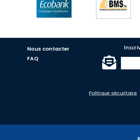
menu
Inscri
Nous contacter
faq
FAQ
Menu
formulaires
Politique sécuritaire