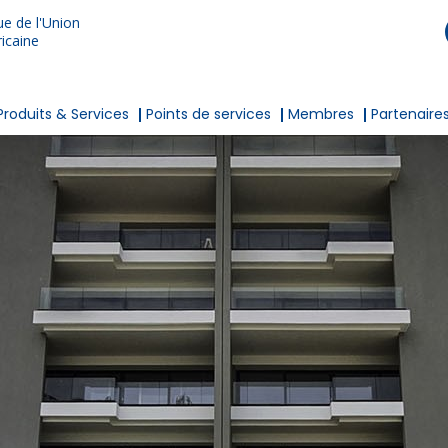
e de l'Union
icaine
Produits & Services
Points de services
Membres
Partenaire