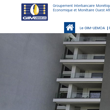
Aller
Groupement Interbancaire Monétiqu
au
Economique et Monétaire Ouest Afr
contenu
principal
Main
Le GIM-UEMOA
navigation