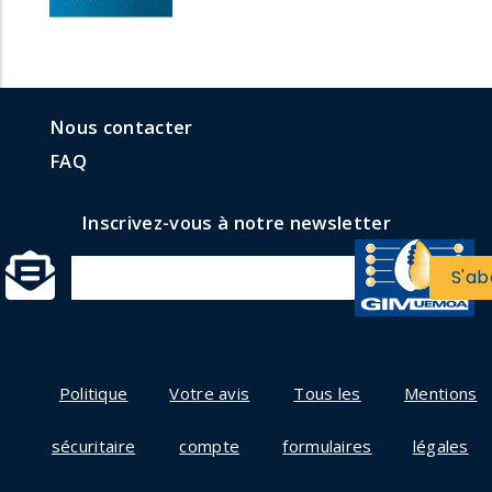
menu
Menu
Nous contacter
formulaires
faq
FAQ
Inscrivez-vous à notre newsletter
Politique
Votre avis
Tous les
Mentions
sécuritaire
compte
formulaires
légales