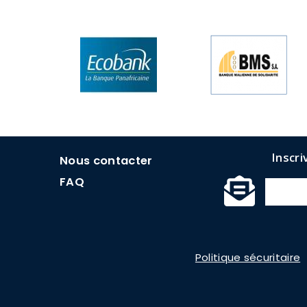
menu
Inscri
Nous contacter
faq
FAQ
Menu
formulaires
Politique sécuritaire