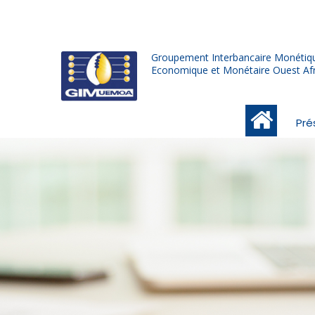
Skip
to
main
Groupement Interbancaire Monétiqu
content
Economique et Monétaire Ouest Afr
Menu
Pré
salon
monétique