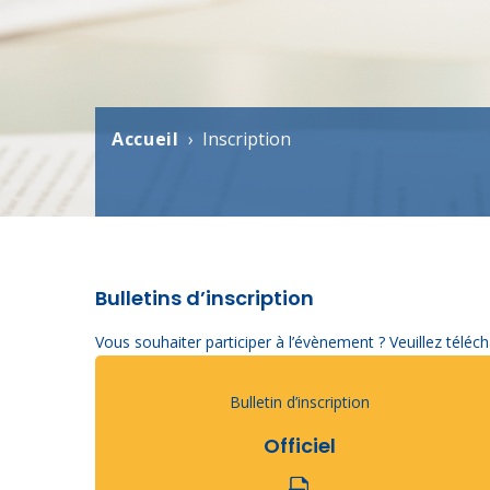
Accueil
Inscription
Breadcrumb
Bulletins d’inscription
Vous souhaiter participer à l’évènement ? Veuillez téléch
Bulletin d’inscription
Officiel